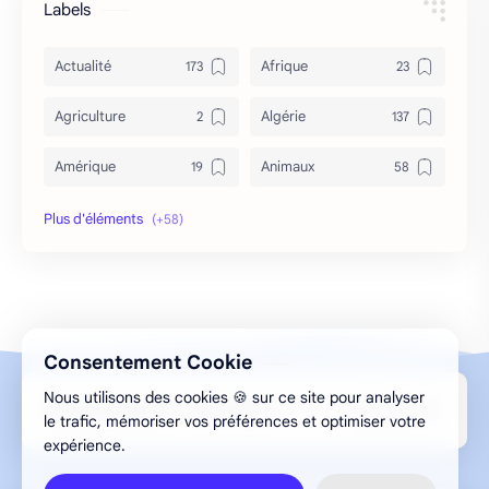
Labels
Actualité
Afrique
Agriculture
Algérie
Amérique
Animaux
Archéologie
Archive
Art & Culture
Asie
Astuces
bizarre
Consentement Cookie
Bon à savoir
Canada
Nous utilisons des cookies 🍪 sur ce site pour analyser
Design par Aghilas.A © 2013-2026 ELMESMAR
Caricature
Chine
le trafic, mémoriser vos préférences et optimiser votre
expérience.
Chronique
Cinéma