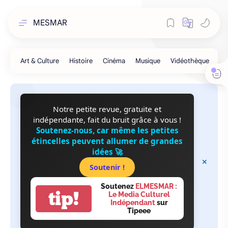
MESMAR
Notre petite revue, gratuite et
indépendante, fait du bruit grâce à vous !
Soutenez-nous, car même les petites
étincelles peuvent allumer de grandes
idées 🚀
Soutenir !
Soutenez
ELMESMAR :
tip!
Le Media Culturel
Indépendant
sur
Tipeee