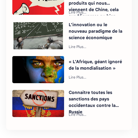
produits qui nous
viennent de Chine, cela
sur Aliexpress ou bien
d'autres sites e-commerce
L’innovation ou le
nouveau paradigme de la
science économique
« L’Afrique, géant ignoré
de la mondialisation »
Connaitre toutes les
sanctions des pays
occidentaux contre la
Russie