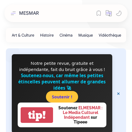
MESMAR
Notre petite revue, gratuite et
indépendante, fait du bruit grâce à vous !
Soutenez-nous, car même les petites
étincelles peuvent allumer de grandes
idées 🚀
Soutenir !
Soutenez
ELMESMAR :
tip!
Le Media Culturel
Indépendant
sur
Tipeee