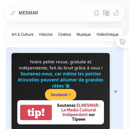
MESMAR
Notre petite revue, gratuite et
indépendante, fait du bruit grâce à vous !
Soutenez-nous, car même les petites
étincelles peuvent allumer de grandes
idées 🚀
Soutenir !
Soutenez
ELMESMAR :
tip!
Le Media Culturel
Indépendant
sur
Tipeee