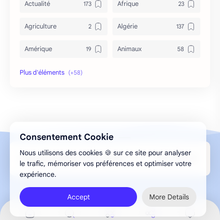
Actualité
Afrique
Agriculture
Algérie
Amérique
Animaux
Archéologie
Archive
Art & Culture
Asie
Astuces
bizarre
Consentement Cookie
Bon à savoir
Canada
Nous utilisons des cookies 🍪 sur ce site pour analyser
Design par Aghilas.A © 2013-2026 ELMESMAR
Caricature
Chine
le trafic, mémoriser vos préférences et optimiser votre
expérience.
Chronique
Cinéma
Accept
More Details
conflit
correspondance