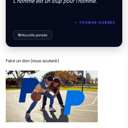
L'homme est un loup pour l'homme.
— THOMAS HOBBES
🔄
Nouvelle pensée
Faire un don (nous soutenir)