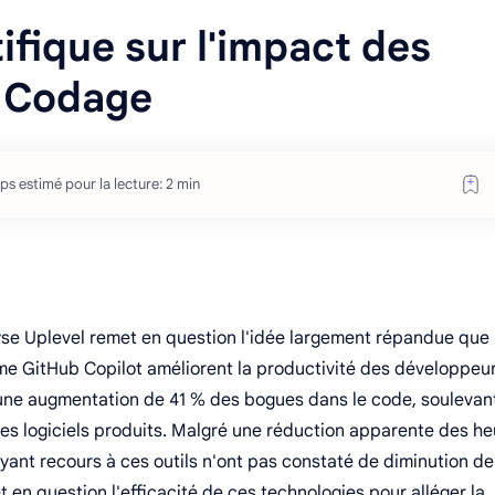
ifique sur l'impact des
le Codage
ps estimé pour la lecture: 2 min
yse Uplevel remet en question l'idée largement répandue que 
comme GitHub Copilot améliorent la productivité des développeu
îné une augmentation de 41 % des bogues dans le code, soulevan
des logiciels produits. Malgré une réduction apparente des h
ayant recours à ces outils n'ont pas constaté de diminution de
 en question l'efficacité de ces technologies pour alléger la