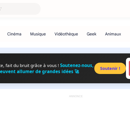
, fait du bruit grâce à vous !
Soutenez-nous,
Soutenir !
peuvent allumer de grandes idées 🚀
ANNONCE