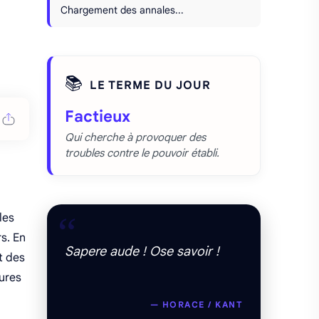
Chargement des annales...
📚
LE TERME DU JOUR
Factieux
Qui cherche à provoquer des
troubles contre le pouvoir établi.
“
les
rs. En
Sapere aude ! Ose savoir !
t des
eures
— HORACE / KANT