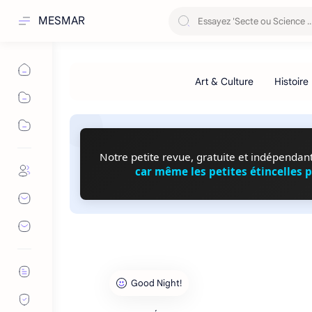
MESMAR
Notre petite revue, gratuite et indépendante
car même les petites étincelles 