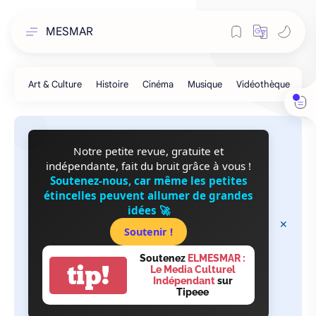
MESMAR
Notre petite revue, gratuite et
indépendante, fait du bruit grâce à vous !
Soutenez-nous, car même les petites
étincelles peuvent allumer de grandes
idées 🚀
Soutenir !
Soutenez
ELMESMAR :
tip!
Le Media Culturel
Indépendant
sur
Tipeee