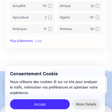
Actualité
Afrique
Agriculture
Algérie
Amérique
Animaux
Archéologie
Archive
Art & Culture
Asie
Astuces
bizarre
Consentement Cookie
Bon à savoir
Canada
Nous utilisons des cookies 🍪 sur ce site pour analyser
Design par Aghilas.A © 2013-2026 ELMESMAR
Caricature
Chine
le trafic, mémoriser vos préférences et optimiser votre
expérience.
Chronique
Cinéma
Accept
More Details
conflit
correspondance