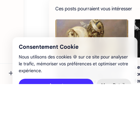
Ces posts pourraient vous intéresser
Consentement Cookie
Nous utilisons des cookies 🍪 sur ce site pour analyser
le trafic, mémoriser vos préférences et optimiser votre
expérience.
Accept
More Details
Le 5 juin 1595 a lieu la dernière
Le
vraie bataille des guerres de
fo
religion en France menée par le
f
brave roi Henri IV