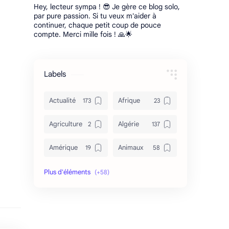
Hey, lecteur sympa ! 😎 Je gère ce blog solo,
par pure passion. Si tu veux m'aider à
continuer, chaque petit coup de pouce
compte. Merci mille fois ! 🙏🌟
Labels
Actualité
Afrique
Agriculture
Algérie
Amérique
Animaux
Archéologie
Archive
Art & Culture
Asie
Astuces
bizarre