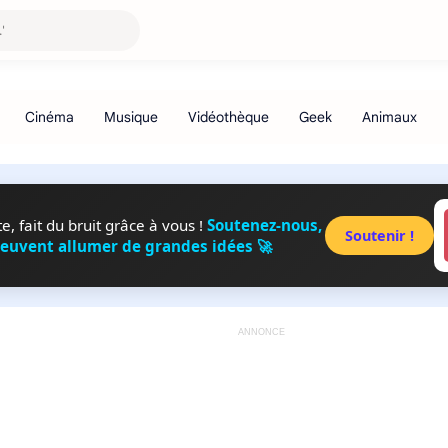
, fait du bruit grâce à vous !
Soutenez-nous,
Soutenir !
peuvent allumer de grandes idées 🚀
ANNONCE