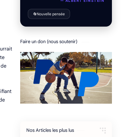
— ALBERT EINSTEIN
🔄
Nouvelle pensée
Faire un don (nous soutenir)
urrait
tte
 de
ifiant
 de
Nos Articles les plus lus