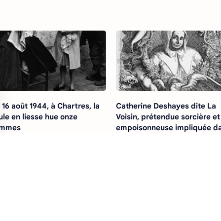
 16 août 1944, à Chartres, la
Catherine Deshayes dite La
ule en liesse hue onze
Voisin, prétendue sorcière et
emmes
empoisonneuse impliquée d
la célèbre Affaire des Poison