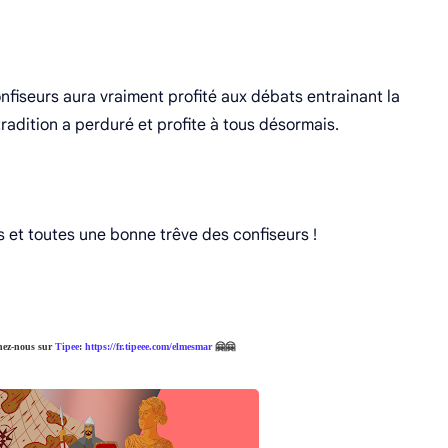
nfiseurs aura vraiment profité aux débats entrainant la
tradition a perduré et profite à tous désormais.
s et toutes une bonne trêve des confiseurs !
nez-nous sur
Tipee
:
https://fr.tipeee.com/elmesmar
🤗🤗