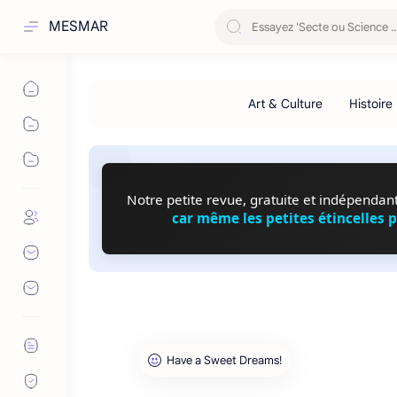
MESMAR
Notre petite revue, gratuite et indépendante
car même les petites étincelles 