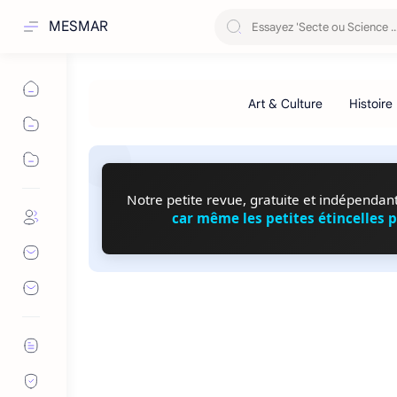
MESMAR
Notre petite revue, gratuite et indépendante
car même les petites étincelles 