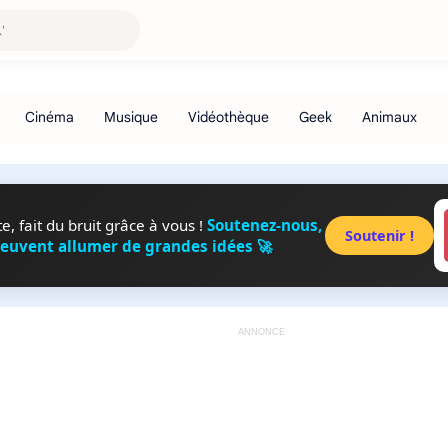
, fait du bruit grâce à vous !
Soutenez-nous,
Soutenir !
peuvent allumer de grandes idées 🚀
ANNONCE