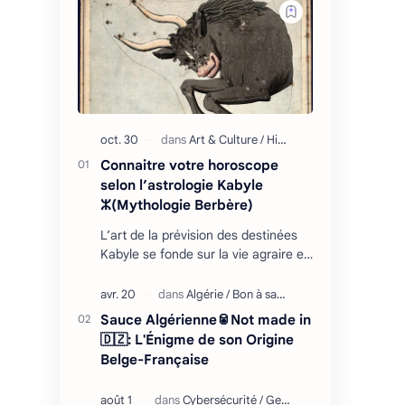
Connaitre votre horoscope
selon l’astrologie Kabyle
ⵣ(Mythologie Berbère)
L’art de la prévision des destinées
Kabyle se fonde sur la vie agraire et
les relations que l’homme entretient
avec son environnement : retour
cycliq…
Sauce Algérienne🥫Not made in
🇩🇿: L'Énigme de son Origine
Belge-Française