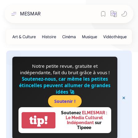
MESMAR
Notre petite revue, gratuite et
indépendante, fait du bruit grâce à vous !
Soutenez-nous, car même les petites
étincelles peuvent allumer de grandes
idées 🚀
Soutenir !
Soutenez
ELMESMAR :
tip!
Le Media Culturel
Indépendant
sur
Tipeee