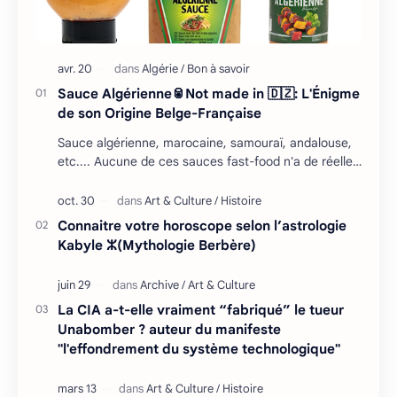
Sauce Algérienne🥫Not made in 🇩🇿: L'Énigme
de son Origine Belge-Française
Sauce algérienne, marocaine, samouraï, andalouse,
etc.... Aucune de ces sauces fast-food n'a de réelles
racines en Afrique du Nord, mais il falla…
Connaitre votre horoscope selon l’astrologie
Kabyle ⵣ(Mythologie Berbère)
La CIA a-t-elle vraiment “fabriqué” le tueur
Unabomber ? auteur du manifeste
"l'effondrement du système technologique"