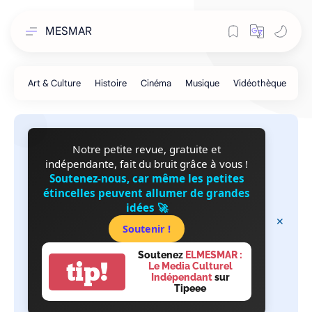
MESMAR
Notre petite revue, gratuite et
indépendante, fait du bruit grâce à vous !
Soutenez-nous, car même les petites
étincelles peuvent allumer de grandes
idées 🚀
Soutenir !
Soutenez
ELMESMAR :
tip!
Le Media Culturel
Indépendant
sur
Tipeee