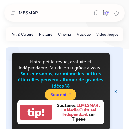
MESMAR
Notre petite revue, gratuite et
indépendante, fait du bruit grâce à vous !
Soutenez-nous, car même les petites
étincelles peuvent allumer de grandes
idées 🚀
Soutenir !
Soutenez
ELMESMAR :
tip!
Le Media Culturel
Indépendant
sur
Tipeee