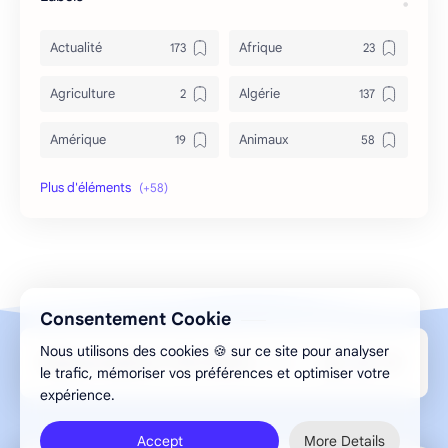
Actualité
Afrique
Agriculture
Algérie
Amérique
Animaux
Archéologie
Archive
Art & Culture
Asie
Astuces
bizarre
Consentement Cookie
Bon à savoir
Canada
Nous utilisons des cookies 🍪 sur ce site pour analyser
Design par Aghilas.A © 2013-2026 ELMESMAR
Caricature
Chine
le trafic, mémoriser vos préférences et optimiser votre
expérience.
Chronique
Cinéma
Accept
More Details