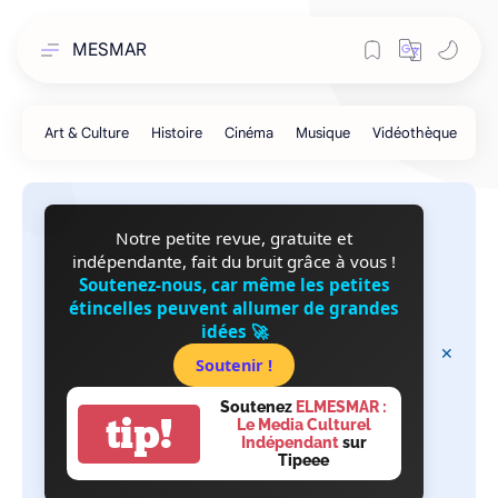
MESMAR
Notre petite revue, gratuite et
indépendante, fait du bruit grâce à vous !
Soutenez-nous, car même les petites
étincelles peuvent allumer de grandes
idées 🚀
Soutenir !
Soutenez
ELMESMAR :
tip!
Le Media Culturel
Indépendant
sur
Tipeee