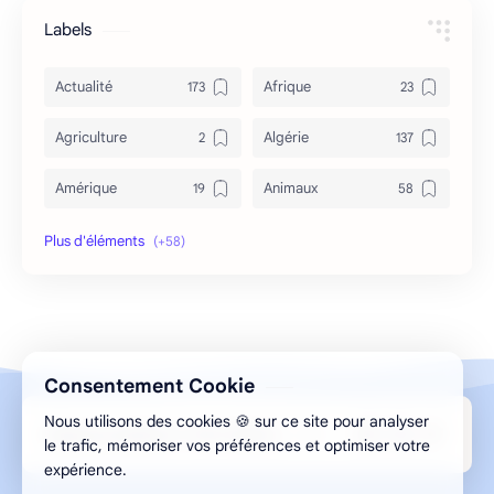
Labels
Actualité
Afrique
Agriculture
Algérie
Amérique
Animaux
Archéologie
Archive
Art & Culture
Asie
Astuces
bizarre
Consentement Cookie
Bon à savoir
Canada
Nous utilisons des cookies 🍪 sur ce site pour analyser
Design par Aghilas.A © 2013-2026 ELMESMAR
Caricature
Chine
le trafic, mémoriser vos préférences et optimiser votre
expérience.
Chronique
Cinéma