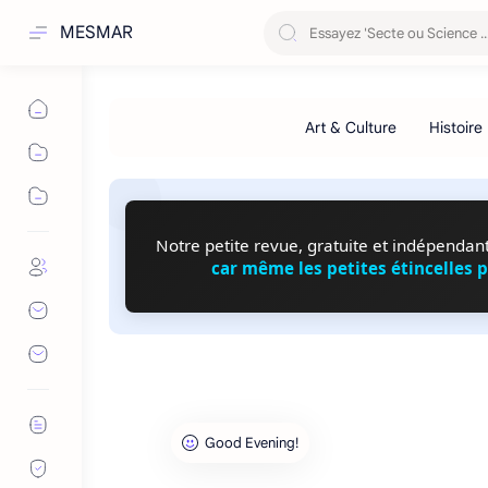
MESMAR
Notre petite revue, gratuite et indépendante
car même les petites étincelles 