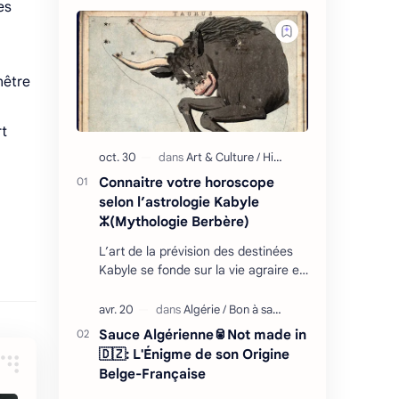
es
nêtre
rt
Connaitre votre horoscope
selon l’astrologie Kabyle
ⵣ(Mythologie Berbère)
L’art de la prévision des destinées
Kabyle se fonde sur la vie agraire et
les relations que l’homme entretient
avec son environnement : retour
cycliq…
Sauce Algérienne🥫Not made in
🇩🇿: L'Énigme de son Origine
Belge-Française