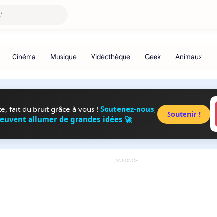
, fait du bruit grâce à vous !
Soutenez-nous,
Soutenir !
peuvent allumer de grandes idées 🚀
ANNONCE