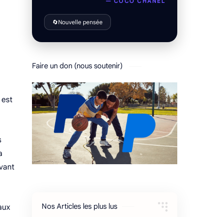
— COCO CHANEL
🔄
Nouvelle pensée
Faire un don (nous soutenir)
 est
s
a
rvant
Nos Articles les plus lus
aux