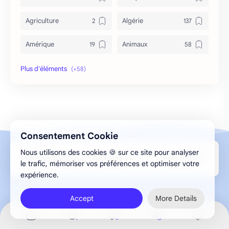
Agriculture
Algérie
Amérique
Animaux
Archéologie
Archive
Art & Culture
Asie
Astuces
bizarre
Consentement Cookie
Bon à savoir
Canada
Nous utilisons des cookies 🍪 sur ce site pour analyser
Design par Aghilas.A © 2013-2026 ELMESMAR
Caricature
Chine
le trafic, mémoriser vos préférences et optimiser votre
expérience.
Chronique
Cinéma
Accept
More Details
conflit
correspondance
-->