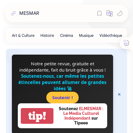
MESMAR
Notre petite revue, gratuite et
indépendante, fait du bruit grâce à vous !
Soutenez-nous, car même les petites
étincelles peuvent allumer de grandes
idées 🚀
Soutenir !
Soutenez
ELMESMAR :
tip!
Le Media Culturel
Indépendant
sur
Tipeee