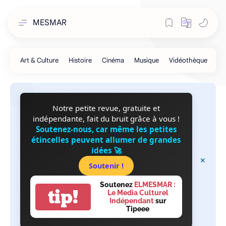
MESMAR
Notre petite revue, gratuite et
indépendante, fait du bruit grâce à vous !
Soutenez-nous, car même les petites
étincelles peuvent allumer de grandes
idées 🚀
Soutenir !
Soutenez
ELMESMAR :
tip!
Le Media Culturel
Indépendant
sur
Tipeee