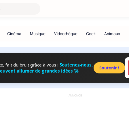
, fait du bruit grâce à vous !
Soutenez-nous,
Soutenir !
peuvent allumer de grandes idées 🚀
ANNONCE