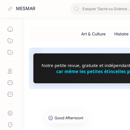
MESMAR
Notre petite revue, gratuite et indépendante
car même les petites étincelles 