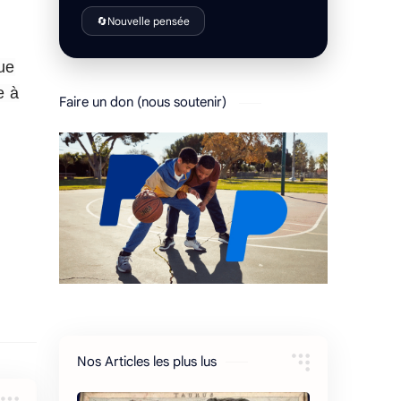
🔄
Nouvelle pensée
ue
e à
Faire un don (nous soutenir)
Nos Articles les plus lus