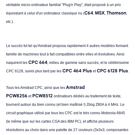
véritable micro-ordinateur familial "Plug'n Play", était proposé à un prix
C64
MSX
Thomson
équivalant à celui d'un ordinateur classique nu (
,
,
,
etc.).
Le succès fut tel qu'Amstrad proposa rapidement 4 autres modèles formant
famille de machines tout à fait compatibles entre elles et évolutives. Ainsi
CPC 664
naquirent les
, milieu de gamme sans succès, et le célébrissime
CPC 464 Plus
CPC 6128 Plus
CPC 6128, suivis plus tard par les
et
.
Amstrad
Tous les Amstrad CPC, ainsi que les
PCW8256
PCW8512
et
ordinateurs dédiés au traitement de texte,
tournent autour du bien connu (et bien maîtrisé !) Zilog Z80A à 4 MHz. Le
circuit graphique utilisé par tous les CPC est le très connu Motorola 6845
(le même que sur les cartes CGA des IBM PC), et affiche plusieurs
résolutions au choix dans une palette de 27 couleurs (3x3x3, composantes