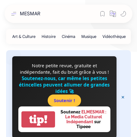
MESMAR
Notre petite revue, gratuite et
indépendante, fait du bruit grâce à vous !
Soutenez-nous, car même les petites
étincelles peuvent allumer de grandes
idées 🚀
Soutenir !
Soutenez
ELMESMAR :
tip!
Le Media Culturel
Indépendant
sur
Tipeee