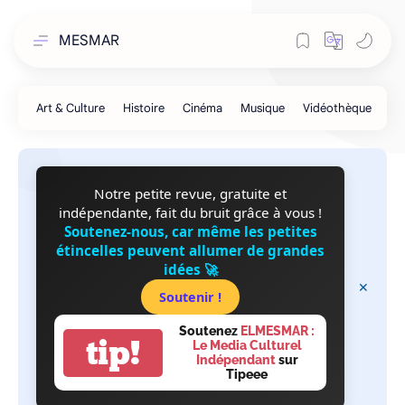
MESMAR
Notre petite revue, gratuite et
indépendante, fait du bruit grâce à vous !
Soutenez-nous, car même les petites
étincelles peuvent allumer de grandes
idées 🚀
Soutenir !
Soutenez
ELMESMAR :
tip!
Le Media Culturel
Indépendant
sur
Tipeee