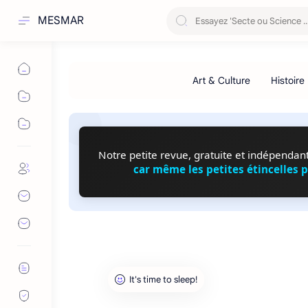
MESMAR
Notre petite revue, gratuite et indépendante
car même les petites étincelles 