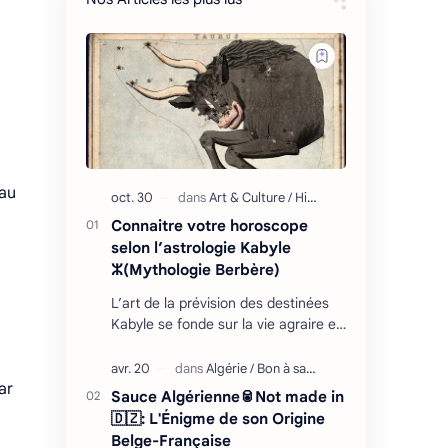
 au
Connaitre votre horoscope
selon l’astrologie Kabyle
ⵣ(Mythologie Berbère)
L’art de la prévision des destinées
Kabyle se fonde sur la vie agraire et
les relations que l’homme entretient
avec son environnement : retour
cycliq…
ar
Sauce Algérienne🥫Not made in
🇩🇿: L'Énigme de son Origine
Belge-Française