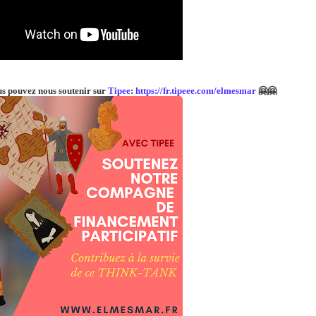
us pouvez nous soutenir sur
Tipee
:
https://fr.tipeee.com/elmesmar
🤗🤗