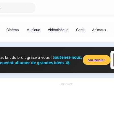
, fait du bruit grâce à vous !
Soutenez-nous,
Soutenir !
peuvent allumer de grandes idées 🚀
ANNONCE