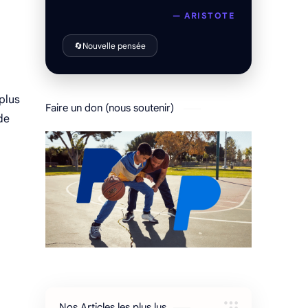
— ARISTOTE
🔄
Nouvelle pensée
plus
Faire un don (nous soutenir)
de
Nos Articles les plus lus