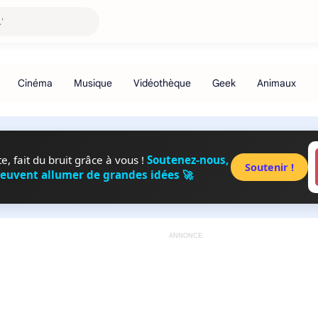
, fait du bruit grâce à vous !
Soutenez-nous,
Soutenir !
peuvent allumer de grandes idées 🚀
ANNONCE