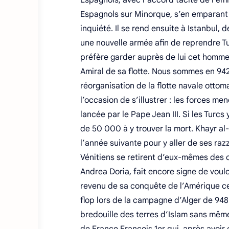
Espagnols, avec l’accord tacite de l’émir
Espagnols sur Minorque, s’en emparant e
inquiété. Il se rend ensuite à Istanbul
une nouvelle armée afin de reprendre Tu
préfère garder auprès de lui cet homme 
Amiral de sa flotte. Nous sommes en 942
réorganisation de la flotte navale ottom
l’occasion de s’illustrer : les forces m
lancée par le Pape Jean III. Si les Tur
de 50 000 à y trouver la mort. Khayr al
l’année suivante pour y aller de ses ra
Vénitiens se retirent d’eux-mêmes des c
Andrea Doria, fait encore signe de voulo
revenu de sa conquête de l’Amérique ce
flop lors de la campagne d’Alger de 948
bredouille des terres d’Islam sans même 