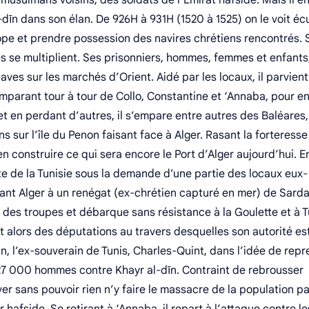
musulmans voisins, des soldats de l’Emirat hafside. Mais il e
dīn dans son élan. De 926H à 931H (1520 à 1525) on le voit é
rope et prendre possession des navires chrétiens rencontrés. 
es se multiplient. Ses prisonniers, hommes, femmes et enfants, 
aves sur les marchés d’Orient. Aidé par les locaux, il parvient
parant tour à tour de Collo, Constantine et ‘Annaba, pour en
et en perdant d’autres, il s’empare entre autres des Baléares,
s sur l’île du Penon faisant face à Alger. Rasant la forteresse
 en construire ce qui sera encore le Port d’Alger aujourd’hui. E
ête de la Tunisie sous la demande d’une partie des locaux eux-
ant Alger à un renégat (ex-chrétien capturé en mer) de Sarda
des troupes et débarque sans résistance à la Goulette et à T
nt alors des députations au travers desquelles son autorité es
n, l’ex-souverain de Tunis, Charles-Quint, dans l’idée de rep
t 27 000 hommes contre Khayr al-dīn. Contraint de rebrousser
r sans pouvoir rien n’y faire le massacre de la population pa