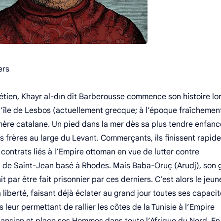
ers
rétien, Khayr al-dīn dit Barberousse commence son histoire lor
r l’île de Lesbos (actuellement grecque; à l’époque fraîchemen
ère catalane. Un pied dans la mer dès sa plus tendre enfance
s frères au large du Levant. Commerçants, ils finissent rapi
 contrats liés à l’Empire ottoman en vue de lutter contre
en de Saint-Jean basé à Rhodes. Mais Baba-Oruç (Arudj), son 
it par être fait prisonnier par ces derniers. C’est alors le jeun
sa liberté, faisant déjà éclater au grand jour toutes ses capacit
 leur permettant de rallier les côtes de la Tunisie à l’Empire