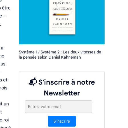
s
 être
e –
,
 a
Système 1 / Système 2 : Les deux vitesses de
nne
la pensée selon Daniel Kahneman
lus
 –
s et
📬 S'inscrire à notre
nois
Newsletter
it un
t
e roi
S'inscrire