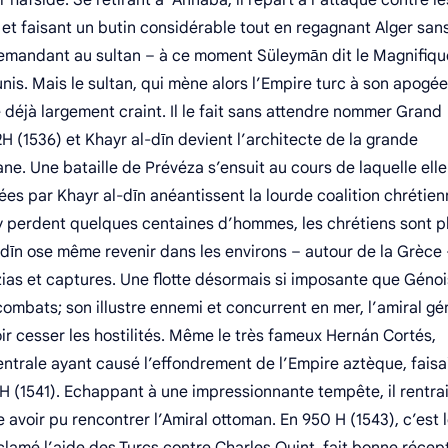
 hafside. Se retirant à ‘Annaba, il repart à l’attaque contre le
t faisant un butin considérable tout en regagnant Alger sans
, demandant au sultan – à ce moment Süleymān dit le Magnifiqu
nis. Mais le sultan, qui mène alors l’Empire turc à son apogée
déjà largement craint. Il le fait sans attendre nommer Grand
H (1536) et Khayr al-dīn devient l’architecte de la grande
ane. Une bataille de Prévéza s’ensuit au cours de laquelle elle
enées par Khayr al-dīn anéantissent la lourde coalition chrétie
cs y perdent quelques centaines d’hommes, les chrétiens sont p
-dīn ose même revenir dans les environs – autour de la Grèce
zzias et captures. Une flotte désormais si imposante que Génoi
ombats; son illustre ennemi et concurrent en mer, l’amiral gé
ir cesser les hostilités. Même le très fameux Hernán Cortés,
ntrale ayant causé l’effondrement de l’Empire aztèque, faisa
H (1541). Echappant à une impressionnante tempête, il rentrai
avoir pu rencontrer l’Amiral ottoman. En 950 H (1543), c’est l