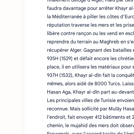
finalement délogé d’Alger, mais par des 
faudra davantage pour arrêter Khayr al-
la Méditerranée à piller les côtes d’Eu
réputation traverse les mers et les pris
libère contre rançon ou les vend en escl
reprendre du terrain au Maghreb en s’em
récupérer Alger. Gagnant des batailles 
935H (1529) et défait encore les chrétien
place, il en utilisera les matériaux pour
937H (1532), Khayr al-dīn fait la conqu
mêmes, alors aidé de 8000 Turcs. Laiss
Ḥasan Aga, Khayr al-dīn part au-devant 
Les principales villes de Tunisie envoie
reconnue. Mais sollicité par Mulāy Ḥasa
l’endroit, fait envoyer 412 bâtiments e
chemin, le mujahid des mers doit observe