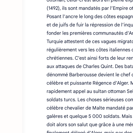
ottoman; celui-ci est alors en pleine e
(1492), ils sont mandatés par l’Empire o
Posant l’ancre le long des côtes espagn
et de juifs de fuir la répression de l’i
fonder les premières communautés d’And
Turquie attestent de ces vagues migrato
régulièrement vers les côtes italiennes
chrétiennes. C’est ainsi forts de leur r
aux attaques de Charles Quint. Des batai
dénommé Barberousse devient le chef de
célèbre et puissante Régence d’Alger. M
rapidement appel au sultan ottoman Sel
soldats turcs. Les choses sérieuses co
célèbre chevalier de Malte mandaté par
galères et quelque 5 000 soldats. Mais 
doit alors son salut que grâce à une mém