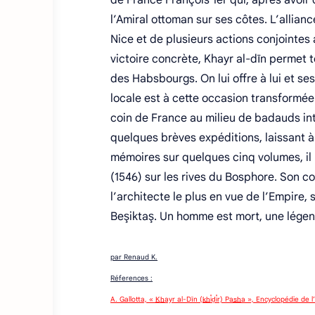
de France François 1er qui, après avoir 
l’Amiral ottoman sur ses côtes. L’allian
Nice et de plusieurs actions conjointes 
victoire concrète, Khayr al-dīn permet 
des Habsbourgs. On lui offre à lui et ses
locale est à cette occasion transformée
coin de France au milieu de badauds int
quelques brèves expéditions, laissant à 
mémoires sur quelques cinq volumes, il p
(1546) sur les rives du Bosphore. Son c
l’architecte le plus en vue de l’Empire,
Beşiktaş. Un homme est mort, une légen
par Renaud K.
Réferences :
A. Gallotta, « K̲h̲ayr al-Dīn (k̲h̲i̊ḍi̊r) Pas̲h̲a », Encyclopédie de l