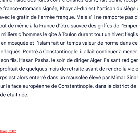
clamé l’aide des Turcs contre Charles Quint, fait bonne récep
ce franco-ottomane signée, Khayr al-dīn est l’artisan du siège
avec le gratin de l’armée franque. Mais s’il ne remporte pas 
tout de même à la France d’être sauvée des griffes de l’Empe
 milliers d’hommes le gîte à Toulon durant tout un hiver; l’égli
 en mosquée et l’islam fait un temps valeur de norme dans ce
erloqués. Rentré à Constantinople, il allait continuer à mener
son fils, Ḥasan Pasha, le soin de diriger Alger. Faisant rédige
rofitait de quelques mois de retraite avant de rendre la vie 
orps est alors enterré dans un mausolée élevé par Mimar Sina
 sur la face européenne de Constantinople, dans le district de
de était née.
’Islam,‎ 2012