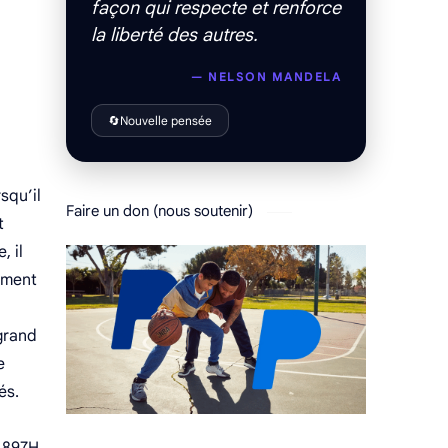
façon qui respecte et renforce
la liberté des autres.
— NELSON MANDELA
🔄
Nouvelle pensée
squ’il
Faire un don (nous soutenir)
t
, il
dement
grand
e
és.