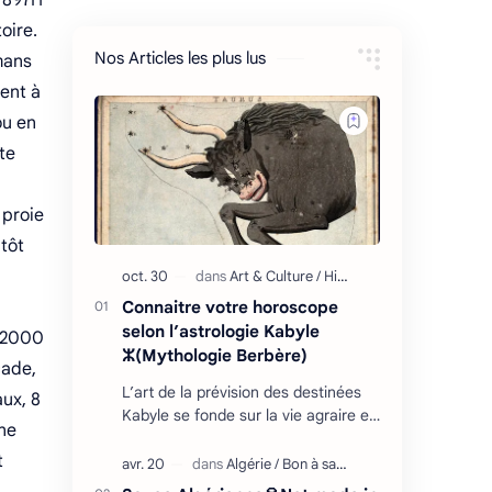
n 897H
oire.
Nos Articles les plus lus
mans
dent à
ou en
te
 proie
ntôt
Connaitre votre horoscope
selon l’astrologie Kabyle
e 2000
ⵣ(Mythologie Berbère)
cade,
L’art de la prévision des destinées
ux, 8
Kabyle se fonde sur la vie agraire et
 ne
les relations que l’homme entretient
t
avec son environnement : retour
cycliq…