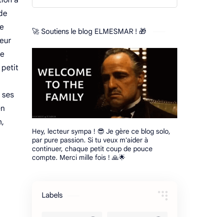
tion à
 de
de
🚀 Soutiens le blog ELMESMAR ! 🎁
reur
se
 petit
r ses
en
n,
Hey, lecteur sympa ! 😎 Je gère ce blog solo,
par pure passion. Si tu veux m'aider à
continuer, chaque petit coup de pouce
compte. Merci mille fois ! 🙏🌟
Labels