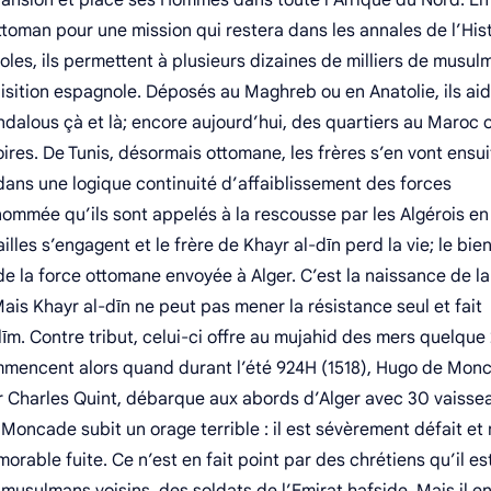
xpansion et place ses Hommes dans toute l’Afrique du Nord. E
ttoman pour une mission qui restera dans les annales de l’Hist
oles, ils permettent à plusieurs dizaines de milliers de musul
nquisition espagnole. Déposés au Maghreb ou en Anatolie, ils ai
alous çà et là; encore aujourd’hui, des quartiers au Maroc 
ires. De Tunis, désormais ottomane, les frères s’en vont ensui
 dans une logique continuité d’affaiblissement des forces
enommée qu’ils sont appelés à la rescousse par les Algérois en
lles s’engagent et le frère de Khayr al-dīn perd la vie; le bie
 la force ottomane envoyée à Alger. C’est la naissance de la
ais Khayr al-dīn ne peut pas mener la résistance seul et fait
īm. Contre tribut, celui-ci offre au mujahid des mers quelqu
mmencent alors quand durant l’été 924H (1518), Hugo de Mon
 Charles Quint, débarque aux abords d’Alger avec 30 vaissea
Moncade subit un orage terrible : il est sévèrement défait et
orable fuite. Ce n’est en fait point par des chrétiens qu’il es