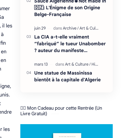
n
Sauce Algérienne🥫Not made in
🇩🇿: L'Énigme de son Origine
cumer
Belge-Française
Sa
il les
 à
La CIA a-t-elle vraiment
fin
“fabriqué” le tueur Unabomber
? auteur du manifeste
 en
"l'effondrement du système
 en
technologique"
n
Une statue de Massinissa
bientôt à la capitale d'Algerie
igne,
unis.
t
❤️‍🔥 Mon Cadeau pour cette Rentrée (Un
rendre
Livre Gratuit)
r les