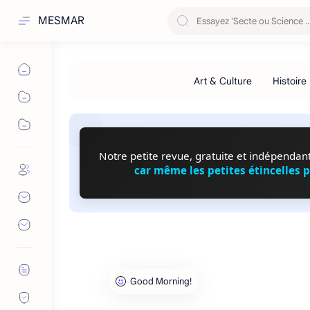
MESMAR
Notre petite revue, gratuite et indépendante
car même les petites étincelles 