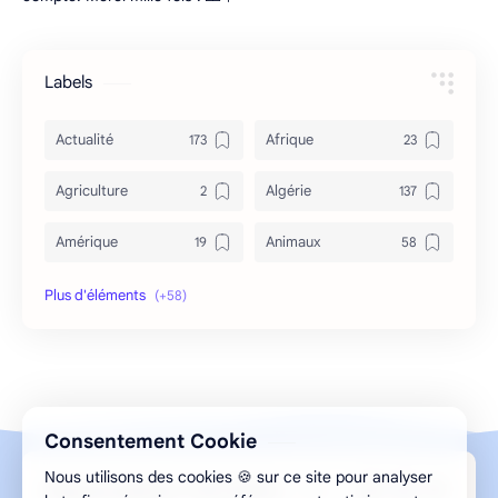
Labels
Actualité
Afrique
Agriculture
Algérie
Amérique
Animaux
Archéologie
Archive
Art & Culture
Asie
Astuces
bizarre
Consentement Cookie
Bon à savoir
Canada
Nous utilisons des cookies 🍪 sur ce site pour analyser
Design par Aghilas.A © 2013-2026 ELMESMAR
Caricature
Chine