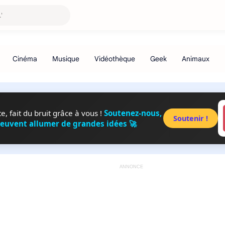
, fait du bruit grâce à vous !
Soutenez-nous,
Soutenir !
peuvent allumer de grandes idées 🚀
ANNONCE