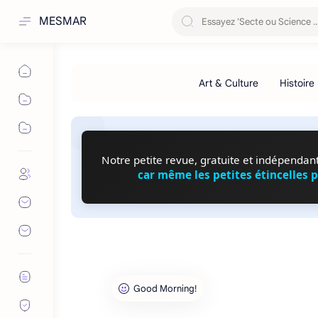
MESMAR
Notre petite revue, gratuite et indépendante
car même les petites étincelles 