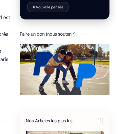
🔄
Nouvelle pensée
d est
après
Faire un don (nous soutenir)
e
aris
Nos Articles les plus lus