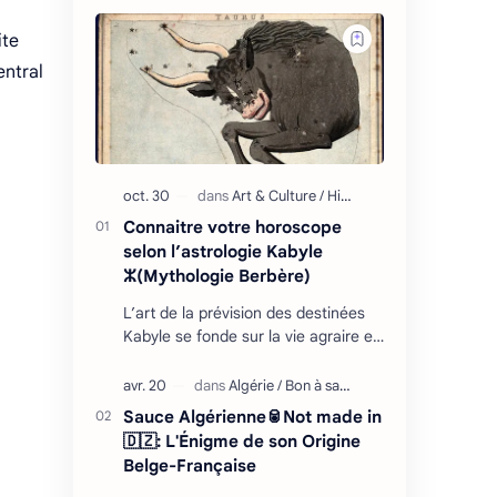
ite
entral
Connaitre votre horoscope
selon l’astrologie Kabyle
ⵣ(Mythologie Berbère)
L’art de la prévision des destinées
Kabyle se fonde sur la vie agraire et
les relations que l’homme entretient
avec son environnement : retour
cycliq…
Sauce Algérienne🥫Not made in
🇩🇿: L'Énigme de son Origine
Belge-Française