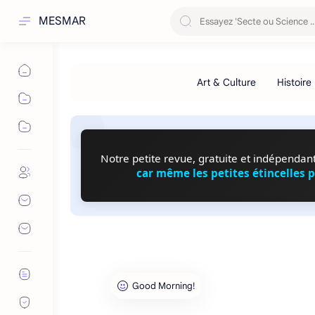
MESMAR
Notre petite revue, gratuite et indépendante
car même les petites étincelles 