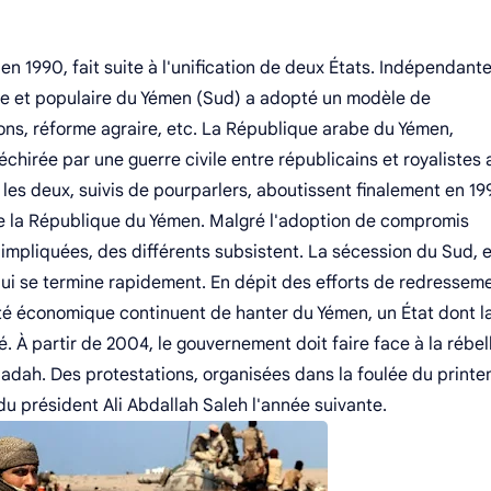
n 1990, fait suite à l'unification de deux États. Indépendant
ue et populaire du Yémen (Sud) a adopté un modèle de
ons, réforme agraire, etc. La République arabe du Yémen,
chirée par une guerre civile entre républicains et royalistes 
 les deux, suivis de pourparlers, aboutissent finalement en 1
 de la République du Yémen. Malgré l'adoption de compromis
es impliquées, des différents subsistent. La sécession du Sud, 
e qui se termine rapidement. En dépit des efforts de redressem
lité économique continuent de hanter du Yémen, un État dont l
 À partir de 2004, le gouvernement doit faire face à la rébel
dah. Des protestations, organisées dans la foulée du print
 du président Ali Abdallah Saleh l'année suivante.