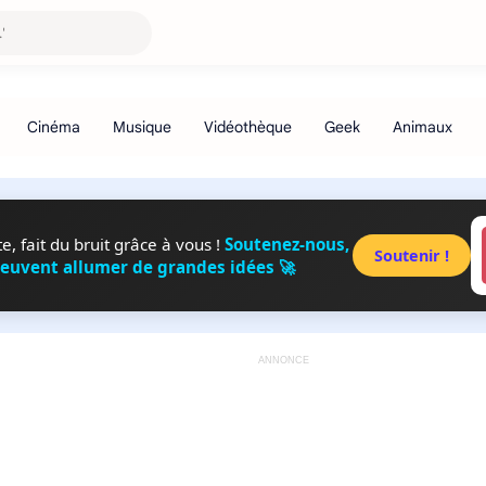
, fait du bruit grâce à vous !
Soutenez-nous,
Soutenir !
peuvent allumer de grandes idées 🚀
ANNONCE