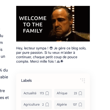
e
du
om
Hey, lecteur sympa ! 😎 Je gère ce blog solo,
is
par pure passion. Si tu veux m'aider à
 un
continuer, chaque petit coup de pouce
compte. Merci mille fois ! 🙏🌟
 % du
rabie
Labels
tre
Actualité
Afrique
ies et
Agriculture
Algérie