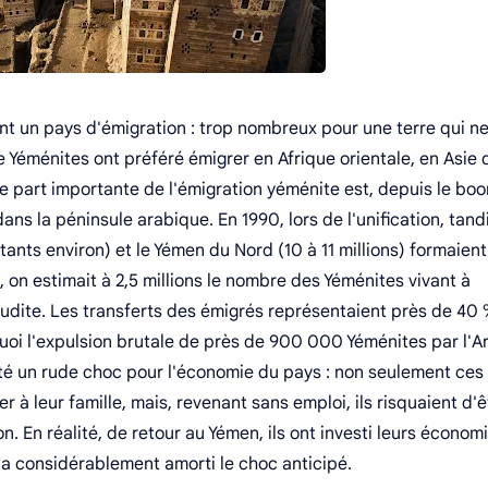
ent un pays d'émigration : trop nombreux pour une terre qui n
e Yéménites ont préféré émigrer en Afrique orientale, en Asie 
part importante de l'émigration yéménite est, depuis le bo
ns la péninsule arabique. En 1990, lors de l'unification, tand
tants environ) et le Yémen du Nord (10 à 11 millions) formaient
, on estimait à 2,5 millions le nombre des Yéménites vivant à
aoudite. Les transferts des émigrés représentaient près de 40
quoi l'expulsion brutale de près de 900 000 Yéménites par l'A
 été un rude choc pour l'économie du pays : non seulement ces
 à leur famille, mais, revenant sans emploi, ils risquaient d'ê
. En réalité, de retour au Yémen, ils ont investi leurs économ
i a considérablement amorti le choc anticipé.