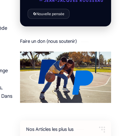
— JEAN-JACQUES ROUSSEAU
🔄
Nouvelle pensée
sède
Faire un don (nous soutenir)
onge
s,
. Dans
Nos Articles les plus lus