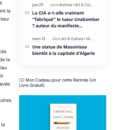
s
nt la
La CIA a-t-elle vraiment
cteur
“fabriqué” le tueur Unabomber
? auteur du manifeste
"l'effondrement du système
technologique"
Une statue de Massinissa
ncés
bientôt à la capitale d'Algerie
de la
lieu
it
❤️‍🔥 Mon Cadeau pour cette Rentrée (Un
hevée
Livre Gratuit)
autres
 la