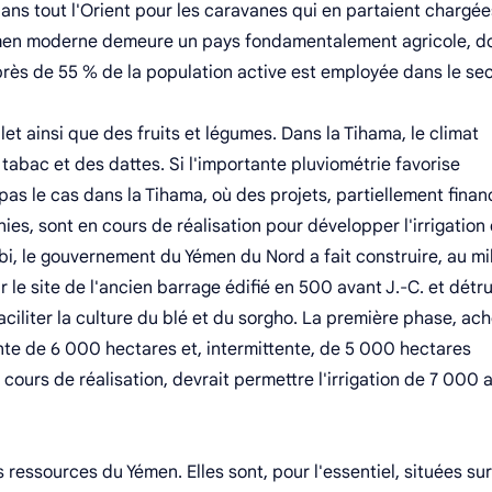
ns tout l'Orient pour les caravanes qui en partaient chargée
émen moderne demeure un pays fondamentalement agricole, do
 près de 55 % de la population active est employée dans le se
llet ainsi que des fruits et légumes. Dans la Tihama, le climat
u tabac et des dattes. Si l'importante pluviométrie favorise
t pas le cas dans la Tihama, où des projets, partiellement fina
ies, sont en cours de réalisation pour développer l'irrigation 
bi, le gouvernement du Yémen du Nord a fait construire, au mi
le site de l'ancien barrage édifié en 500 avant J.-C. et détru
faciliter la culture du blé et du sorgho. La première phase, ac
nte de 6 000 hectares et, intermittente, de 5 000 hectares
ours de réalisation, devrait permettre l'irrigation de 7 000 
 ressources du Yémen. Elles sont, pour l'essentiel, situées sur