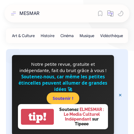
MESMAR
Notre petite revue, gratuite et
indépendante, fait du bruit grâce à vous !
Soutenez-nous, car même les petites
étincelles peuvent allumer de grandes
idées 🚀
Soutenir !
Soutenez
ELMESMAR :
tip!
Le Media Culturel
Indépendant
sur
Tipeee