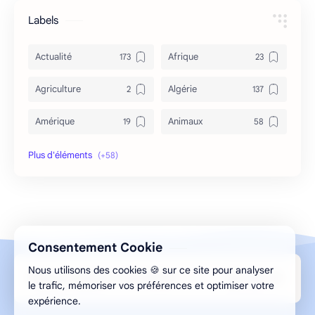
Labels
Actualité
Afrique
Agriculture
Algérie
Amérique
Animaux
Archéologie
Archive
Art & Culture
Asie
Astuces
bizarre
Consentement Cookie
Bon à savoir
Canada
Nous utilisons des cookies 🍪 sur ce site pour analyser
Design par Aghilas.A © 2013-2026 ELMESMAR
Caricature
Chine
le trafic, mémoriser vos préférences et optimiser votre
expérience.