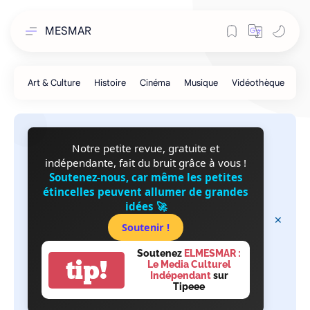
MESMAR
Notre petite revue, gratuite et
indépendante, fait du bruit grâce à vous !
Soutenez-nous, car même les petites
étincelles peuvent allumer de grandes
idées 🚀
Soutenir !
Soutenez
ELMESMAR :
tip!
Le Media Culturel
Indépendant
sur
Tipeee