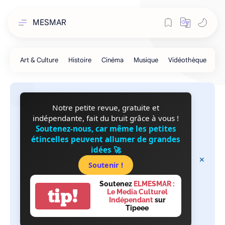
MESMAR
Notre petite revue, gratuite et
indépendante, fait du bruit grâce à vous !
Soutenez-nous, car même les petites
étincelles peuvent allumer de grandes
idées 🚀
Soutenir !
Soutenez
ELMESMAR :
tip!
Le Media Culturel
Indépendant
sur
Tipeee