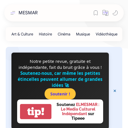
MESMAR
Notre petite revue, gratuite et
indépendante, fait du bruit grâce à vous !
Soutenez-nous, car même les petites
étincelles peuvent allumer de grandes
idées 🚀
Soutenir !
Soutenez
ELMESMAR :
tip!
Le Media Culturel
Indépendant
sur
Tipeee