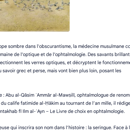
ope sombre dans l'obscurantisme, la médecine musulmane co
maine de l’optique et de l’ophtalmologie. Des savants brillant
rfectionnent les verres optiques, et décryptent le fonctionnem
 savoir grec et perse, mais vont bien plus loin, posant les
ue : Abu al-Qāsim ʿAmmār al-Mawṣilī, ophtalmologue de renom
du calife fatimide al-Ḥākim au tournant de l’an mille, il rédig
takhab fī Ilm al-ʿAyn – Le Livre de choix en ophtalmologie.
use qui inscrira son nom dans l’histoire : la seringue. Face à 