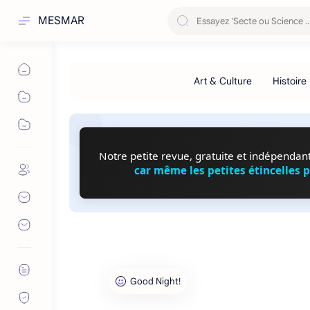
MESMAR
Notre petite revue, gratuite et indépendante
car même les petites étincelles 