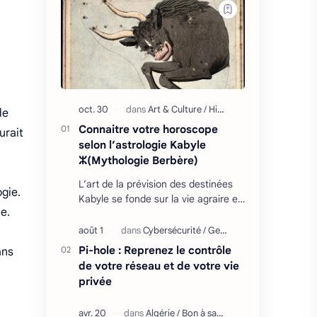
de
Connaitre votre horoscope
urait
selon l’astrologie Kabyle
ⵣ(Mythologie Berbère)
L’art de la prévision des destinées
gie.
Kabyle se fonde sur la vie agraire et
e.
les relations que l’homme entretient
avec son environnement : retour
cycliq…
Pi-hole : Reprenez le contrôle
ans
de votre réseau et de votre vie
privée