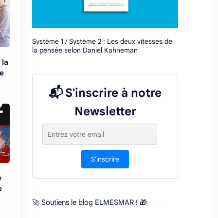
Système 1 / Système 2 : Les deux vitesses de
la pensée selon Daniel Kahneman
 la
re
📬 S'inscrire à notre
Newsletter
S'inscrire
e
e
🚀 Soutiens le blog ELMESMAR ! 🎁