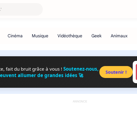
, fait du bruit grâce à vous !
Soutenez-nous,
Soutenir !
peuvent allumer de grandes idées 🚀
ANNONCE