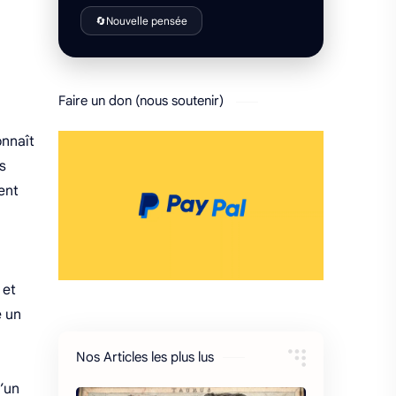
🔄
Nouvelle pensée
Faire un don (nous soutenir)
nnaît
s
ent
 et
e un
Nos Articles les plus lus
l’un