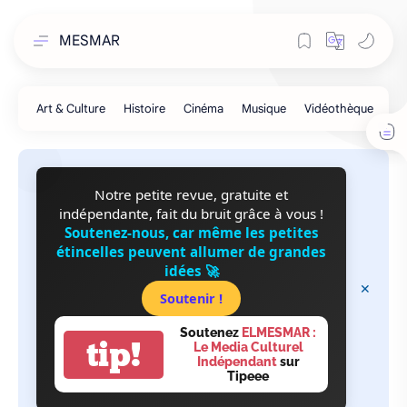
MESMAR
Notre petite revue, gratuite et
indépendante, fait du bruit grâce à vous !
Soutenez-nous, car même les petites
étincelles peuvent allumer de grandes
idées 🚀
Soutenir !
Soutenez
ELMESMAR :
tip!
Le Media Culturel
Indépendant
sur
Tipeee