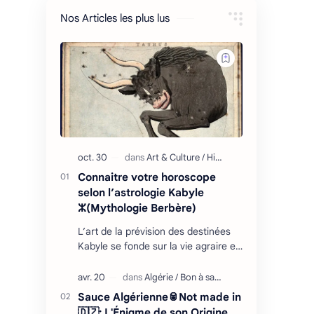
Nos Articles les plus lus
Connaitre votre horoscope
selon l’astrologie Kabyle
ⵣ(Mythologie Berbère)
L’art de la prévision des destinées
Kabyle se fonde sur la vie agraire et
les relations que l’homme entretient
avec son environnement : retour
cycliq…
Sauce Algérienne🥫Not made in
🇩🇿: L'Énigme de son Origine