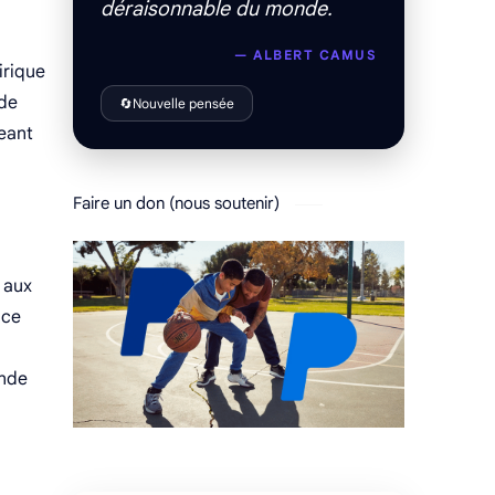
déraisonnable du monde.
— ALBERT CAMUS
irique
 de
🔄
Nouvelle pensée
geant
Faire un don (nous soutenir)
e aux
 ce
ande