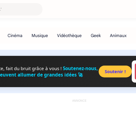
, fait du bruit grâce à vous !
Soutenez-nous,
Soutenir !
peuvent allumer de grandes idées 🚀
ANNONCE