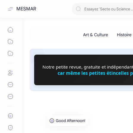
MESMAR
Notre petite revue, gratuite et indépendante
car même les petites étincelles 