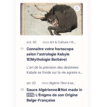
Connaitre votre horoscope
selon l’astrologie Kabyle
ⵣ(Mythologie Berbère)
L’art de la prévision des destinées
Kabyle se fonde sur la vie agraire et
les relations que l’homme entretient
avec son environnement : retour
cycliq…
Sauce Algérienne🥫Not made in
🇩🇿: L'Énigme de son Origine
Belge-Française