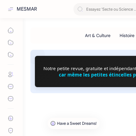
MESMAR
Notre petite revue, gratuite et indépendante
car même les petites étincelles 