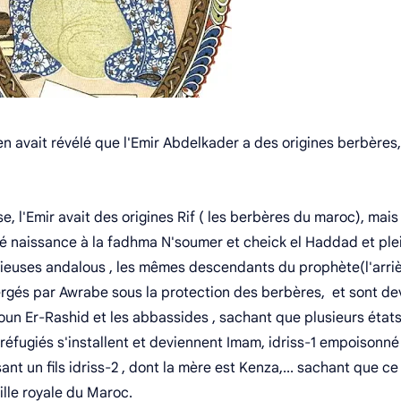
n avait révélé que l'Emir Abdelkader a des origines berbères,
 l'Emir avait des origines Rif ( les berbères du maroc), mais
 naissance à la fadhma N'soumer et cheick el Haddad et ple
ieuses andalous , les mêmes descendants du prophète(l'arri
hébergés par Awrabe sous la protection des berbères, et sont d
oun Er-Rashid et les abbassides , sachant que plusieurs états
éfugiés s'installent et deviennent Imam, idriss-1 empoisonné
nt un fils idriss-2 , dont la mère est Kenza,... sachant que ce
lle royale du Maroc.