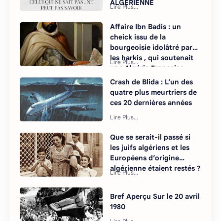
ALGÉRIENNE
Affaire Ibn Badis : un
cheick issu de la
bourgeoisie idolâtré par
les harkis , qui soutenait
une Algérie Française
Crash de Blida : L’un des
quatre plus meurtriers de
ces 20 dernières années
Que se serait-il passé si
les juifs algériens et les
Européens d’origine
algérienne étaient restés ?
Bref Aperçu Sur le 20 avril
1980