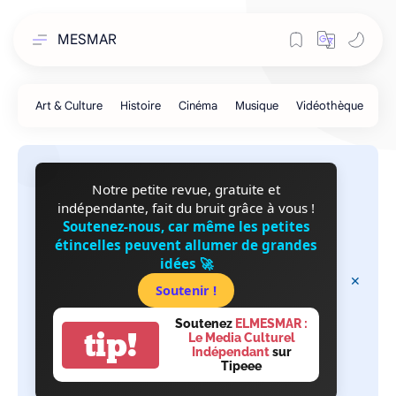
MESMAR
Notre petite revue, gratuite et
indépendante, fait du bruit grâce à vous !
Soutenez-nous, car même les petites
étincelles peuvent allumer de grandes
idées 🚀
Soutenir !
Soutenez
ELMESMAR :
tip!
Le Media Culturel
Indépendant
sur
Tipeee