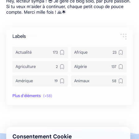
Hey, lecteur sympa ! 😎 Je gère ce blog solo, par pure passion.
Si tu veux m'aider à continuer, chaque petit coup de pouce
compte. Merci mille fois ! 🙏🌟
Labels
Actualité
Afrique
Agriculture
Algérie
Amérique
Animaux
Archéologie
Archive
Art & Culture
Asie
Astuces
bizarre
Consentement Cookie
Bon à savoir
Canada