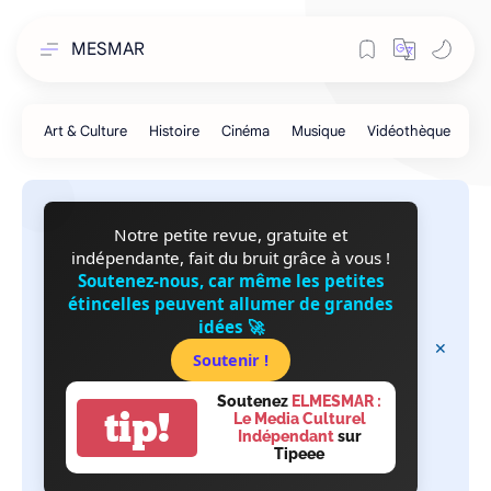
MESMAR
Notre petite revue, gratuite et
indépendante, fait du bruit grâce à vous !
Soutenez-nous, car même les petites
étincelles peuvent allumer de grandes
idées 🚀
Soutenir !
Soutenez
ELMESMAR :
tip!
Le Media Culturel
Indépendant
sur
Tipeee