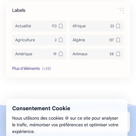
Labels
Actualité
Afrique
Agriculture
Algérie
Amérique
Animaux
Archéologie
Archive
Art & Culture
Asie
Astuces
bizarre
Consentement Cookie
Bon à savoir
Canada
Nous utilisons des cookies 🍪 sur ce site pour analyser
Design par Aghilas.A © 2013-2026 ELMESMAR
Caricature
Chine
le trafic, mémoriser vos préférences et optimiser votre
expérience.