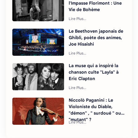
l'Impasse Florimont : Une
Vie de Bohème
Le Beethoven japonais de
Ghibli, poète des animes,
Joe Hisaishi
La muse qui a inspiré la
chanson culte "Layla" à
Eric Clapton
Niccolò Paganini : Le
Violoniste du Diable,
"démon" , " surdoué " ou
"mutant" ?