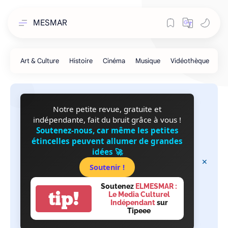
MESMAR
Notre petite revue, gratuite et
indépendante, fait du bruit grâce à vous !
Soutenez-nous, car même les petites
étincelles peuvent allumer de grandes
idées 🚀
Soutenir !
Soutenez
ELMESMAR :
tip!
Le Media Culturel
Indépendant
sur
Tipeee