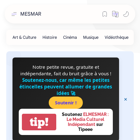
MESMAR
Notre petite revue, gratuite et
indépendante, fait du bruit grâce à vous !
Soutenez-nous, car même les petites
étincelles peuvent allumer de grandes
idées 🚀
Soutenir !
Soutenez
ELMESMAR :
tip!
Le Media Culturel
Indépendant
sur
Tipeee