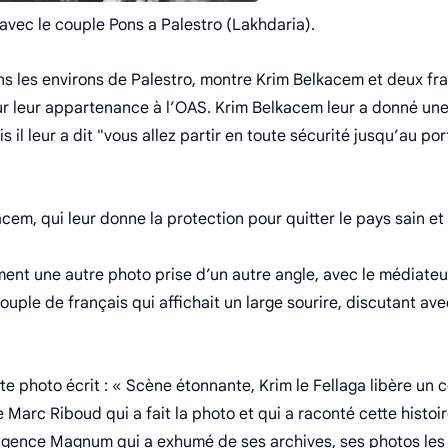
 avec le couple Pons a Palestro (Lakhdaria).
ans les environs de Palestro, montre Krim Belkacem et deux fr
r leur appartenance à l’OAS. Krim Belkacem leur a donné un
il leur a dit "vous allez partir en toute sécurité jusqu’au por
acem, qui leur donne la protection pour quitter le pays sain et
nt une autre photo prise d’un autre angle, avec le médiateu
ple de français qui affichait un large sourire, discutant ave
e photo écrit : « Scène étonnante, Krim le Fellaga libère un 
Marc Riboud qui a fait la photo et qui a raconté cette histoi
’agence Magnum qui a exhumé de ses archives, ses photos les