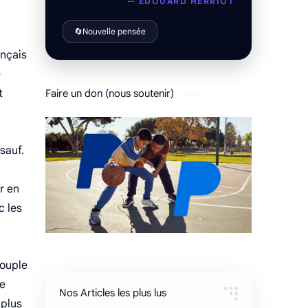
— ÉDOUARD HERRIOT
🔄
Nouvelle pensée
ançais
e
t
Faire un don (nous soutenir)
 sauf.
r en
c les
couple
re
Nos Articles les plus lus
 plus