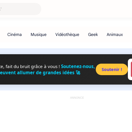
, fait du bruit grâce à vous !
Soutenez-nous,
Soutenir !
peuvent allumer de grandes idées 🚀
ANNONCE