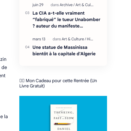
La CIA a-t-elle vraiment
“fabriqué” le tueur Unabomber
? auteur du manifeste
"l'effondrement du système
technologique"
Une statue de Massinissa
bientôt à la capitale d'Algerie
zin
a de
ent
❤️‍🔥 Mon Cadeau pour cette Rentrée (Un
Livre Gratuit)
e la