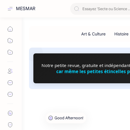
MESMAR
Notre petite revue, gratuite et indépendante
car même les petites étincelles 