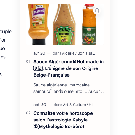
couple
’on
que
les
Sauce Algérienne🥫Not made in
🇩🇿: L'Énigme de son Origine
es
Belge-Française
Sauce algérienne, marocaine,
samouraï, andalouse, etc.... Aucune
de ces sauces fast-food n'a de
réelles racines en Afrique du Nord,
mais il falla…
Connaitre votre horoscope
selon l’astrologie Kabyle
ⵣ(Mythologie Berbère)