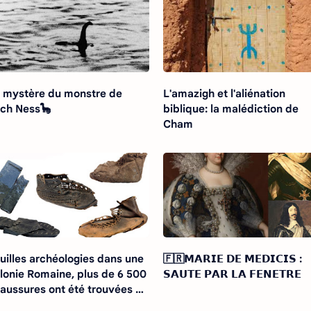
 mystère du monstre de
L'amazigh et l'aliénation
ch Ness🦕
biblique: la malédiction de
Cham
uilles archéologies dans une
🇫🇷𝗠𝗔𝗥𝗜𝗘 𝗗𝗘 𝗠𝗘𝗗𝗜𝗖𝗜𝗦 :
lonie Romaine, plus de 6 500
𝗦𝗔𝗨𝗧𝗘 𝗣𝗔𝗥 𝗟𝗔 𝗙𝗘𝗡𝗘𝗧𝗥𝗘
aussures ont été trouvées à
ndolanda