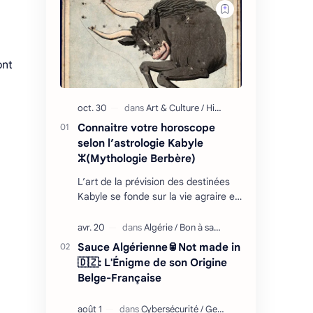
ont
Connaitre votre horoscope
selon l’astrologie Kabyle
ⵣ(Mythologie Berbère)
L’art de la prévision des destinées
Kabyle se fonde sur la vie agraire et
les relations que l’homme entretient
avec son environnement : retour
cycliq…
Sauce Algérienne🥫Not made in
🇩🇿: L'Énigme de son Origine
Belge-Française