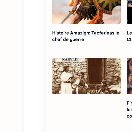
Histoire Amazigh: Tacfarinas le
Le
chef de guerre
CI
Fi
le
cœ