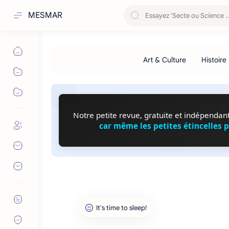
MESMAR
Notre petite revue, gratuite et indépendante
car même les petites étincelles 