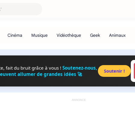
, fait du bruit grâce à vous !
Soutenez-nous,
Soutenir !
peuvent allumer de grandes idées 🚀
ANNONCE