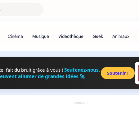
, fait du bruit grâce à vous !
Soutenez-nous,
Soutenir !
peuvent allumer de grandes idées 🚀
ANNONCE