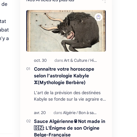
e de
tat
'abat
n'y a
Connaitre votre horoscope
selon l’astrologie Kabyle
ⵣ(Mythologie Berbère)
L’art de la prévision des destinées
Kabyle se fonde sur la vie agraire et
les relations que l’homme entretient
avec son environnement : retour
cycliq…
Sauce Algérienne🥫Not made in
🇩🇿: L'Énigme de son Origine
Belge-Française