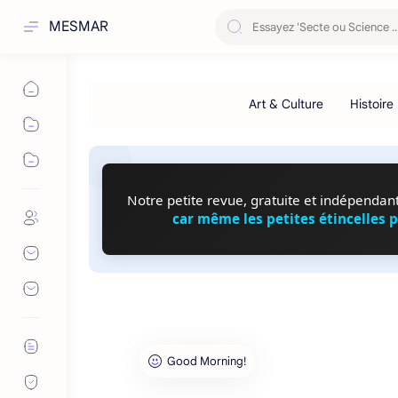
MESMAR
Notre petite revue, gratuite et indépendante
car même les petites étincelles 