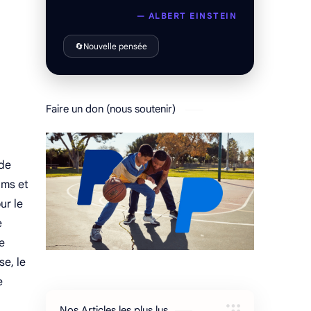
— ALBERT EINSTEIN
🔄
Nouvelle pensée
Faire un don (nous soutenir)
 de
ams et
ur le
e
e
se, le
e
Nos Articles les plus lus