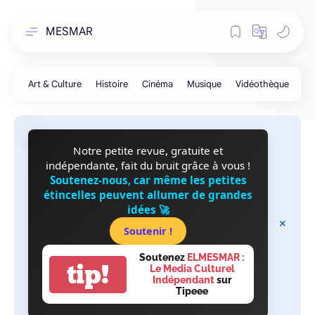
MESMAR
Notre petite revue, gratuite et
indépendante, fait du bruit grâce à vous !
Soutenez-nous, car même les petites
étincelles peuvent allumer de grandes
idées 🚀
Soutenir !
Soutenez
ELMESMAR :
tip!
Le Media Culturel
Indépendant
sur
Tipeee