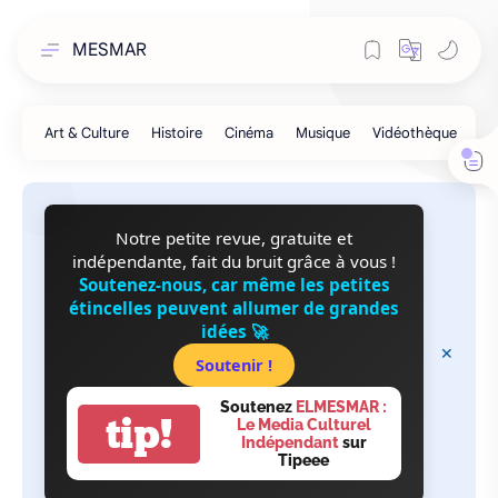
MESMAR
Notre petite revue, gratuite et
indépendante, fait du bruit grâce à vous !
Soutenez-nous, car même les petites
étincelles peuvent allumer de grandes
idées 🚀
Soutenir !
Soutenez
ELMESMAR :
tip!
Le Media Culturel
Indépendant
sur
Tipeee