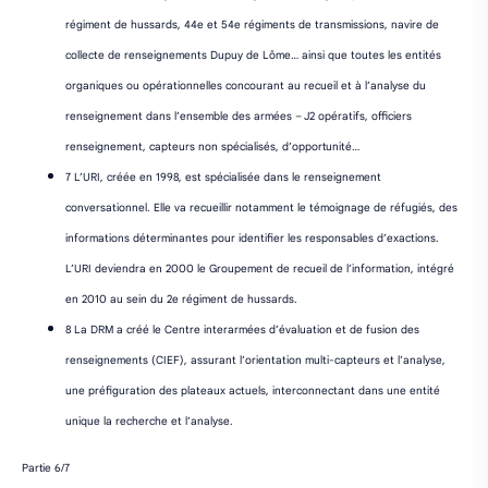
régiment de hussards, 44e et 54e régiments de transmissions, navire de
collecte de renseignements Dupuy de Lôme… ainsi que toutes les entités
organiques ou opérationnelles concourant au recueil et à l’analyse du
renseignement dans l’ensemble des armées – J2 opératifs, officiers
renseignement, capteurs non spécialisés, d’opportunité…
7 L’URI, créée en 1998, est spécialisée dans le renseignement
conversationnel. Elle va recueillir notamment le témoignage de réfugiés, des
informations déterminantes pour identifier les responsables d’exactions.
L’URI deviendra en 2000 le Groupement de recueil de l’information, intégré
en 2010 au sein du 2e régiment de hussards.
8 La DRM a créé le Centre interarmées d’évaluation et de fusion des
renseignements (CIEF), assurant l’orientation multi-capteurs et l’analyse,
une préfiguration des plateaux actuels, interconnectant dans une entité
unique la recherche et l’analyse.
Partie 6/7