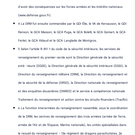
d’avoir des conséquences sur les forces armées et les intérêts nationaux
(www.defense.gouv.fr).
4 La DRM fut ensuite commandée par le GDI Élie, le VA de Kersauson, le GDI
Ranson, le GCA Masson, le GCA Puga, le GCA Bolelli, le GCA Gomart, le GCA
Ferlet, le GCA Vidaud et le GCA Langlade de Montgros.
5 Selon l’article R-811-1 du code de la sécurité intérieure, les services de
renseignement du premier cercle sont la Direction générale de la sécurité
exté- rieure (DGSE), la Direction générale de la sécurité intérieure (DGSI), la
Direction du renseignement militaire (DRM), la Direction du renseignement et
de la sécurité de la défense (DRSD), la Direction nationale du renseignement
et des enquêtes douanières (DNRED) et le service à compétence nationale
Traitement du renseignement et action contre les circuits financiers (Tracfin).
6 La fonction interarmées du renseignement rassemble, sous la coordination
de la DRM, les centres de renseignement des trois armées (armée de Terre,
armée de l'Air et de l'Espace, Marine nationale), les unités spécialisées dans
le recueil du renseignement – 13e régiment de dragons parachutistes, 2e