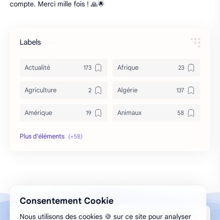
compte. Merci mille fois ! 🙏🌟
Labels
Actualité
Afrique
Agriculture
Algérie
Amérique
Animaux
Archéologie
Archive
Art & Culture
Asie
Astuces
bizarre
Consentement Cookie
Bon à savoir
Canada
Nous utilisons des cookies 🍪 sur ce site pour analyser