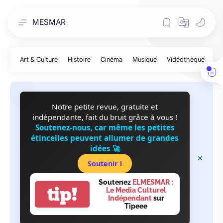
MESMAR
Notre petite revue, gratuite et
indépendante, fait du bruit grâce à vous !
Soutenez-nous, car même les petites
étincelles peuvent allumer de grandes
idées 🚀
Soutenir !
Soutenez
ELMESMAR :
tip!
Le Media Culturel
Indépendant
sur
Tipeee