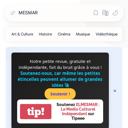
MESMAR
Notre petite revue, gratuite et
indépendante, fait du bruit grâce à vous !
Soutenez-nous, car même les petites
étincelles peuvent allumer de grandes
idées 🚀
Soutenir !
Soutenez
ELMESMAR :
tip!
Le Media Culturel
Indépendant
sur
Tipeee