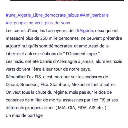
#
une_Algerie_Libre_democrate_laîque
#
Anti_barbarie
#
le_peuple_ne_veut_plus_de_vous
Les tueurs d'hier, les fossoyeurs de l'
#
Algérie
, ceux qui ont
massacré plus de 250 mille personnes, ne peuvent prétendre
aujourd'hui qu'ils sont démocrates, et amoureux de la
Liberté et autres créations de " l'Occident impie ".
Les nazis, ont été bannis d'Allemagne à jamais, alors les nazis
verts doivent l'être à leur tour de notre pays.
Réhabiliter l'ex FIS, c'est marcher sur les cadavres d
e
Djaout, Boucebci, Flici, Stambouli, Mekbel et tant d'autres.
On veut tous la chute du régime, mais pas sur le dos de
centaines de millier de morts, assassinés par l'ex FIS et ses
différents groupes armés ( MIA, GIA, FIDA, AIS etc. ) !
Un max de partage