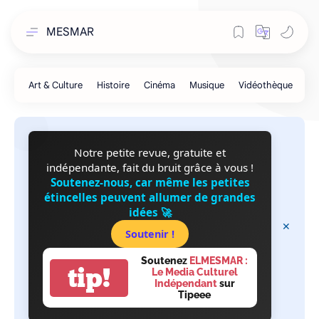
MESMAR
Notre petite revue, gratuite et
indépendante, fait du bruit grâce à vous !
Soutenez-nous, car même les petites
étincelles peuvent allumer de grandes
idées 🚀
Soutenir !
Soutenez
ELMESMAR :
tip!
Le Media Culturel
Indépendant
sur
Tipeee