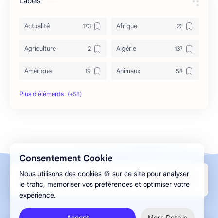
Labels
Actualité
Afrique
Agriculture
Algérie
Amérique
Animaux
Archéologie
Archive
Art & Culture
Asie
Astuces
bizarre
Consentement Cookie
Bon à savoir
Canada
Nous utilisons des cookies 🍪 sur ce site pour analyser
Design par Aghilas.A © 2013-2026 ELMESMAR
Caricature
Chine
le trafic, mémoriser vos préférences et optimiser votre
expérience.
Chronique
Cinéma
Accept
More Details