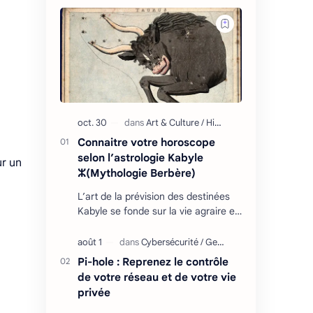
Connaitre votre horoscope
selon l’astrologie Kabyle
ur un
ⵣ(Mythologie Berbère)
L’art de la prévision des destinées
Kabyle se fonde sur la vie agraire et
les relations que l’homme entretient
avec son environnement : retour
cycliq…
Pi-hole : Reprenez le contrôle
de votre réseau et de votre vie
privée