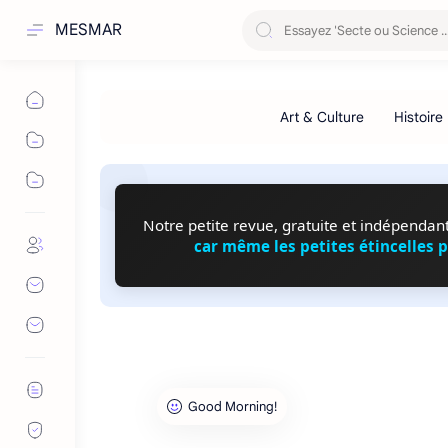
MESMAR
Notre petite revue, gratuite et indépendante
car même les petites étincelles 