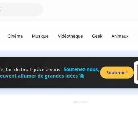
, fait du bruit grâce à vous !
Soutenez-nous,
Soutenir !
peuvent allumer de grandes idées 🚀
ANNONCE